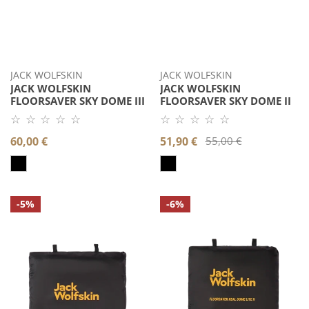
JACK WOLFSKIN
JACK WOLFSKIN
JACK WOLFSKIN
JACK WOLFSKIN
FLOORSAVER SKY DOME III
FLOORSAVER SKY DOME II
☆ ☆ ☆ ☆ ☆
☆ ☆ ☆ ☆ ☆
Noch
Noch
keine
keine
Regulärer
60,00 €
Verkaufspreis
51,90 €
Regulärer
55,00 €
Bewertung.
Bewertung.
Produkt
Produkt
Preis
Preis
bewerten.
bewerten.
Jack
Jack
-5%
-6%
Wolfskin
Wolfskin
FLOORSAVER
FLOORSAVER
REAL
REAL
DOME
DOME
LITE
LITE
III
II