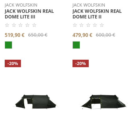
JACK WOLFSKIN
JACK WOLFSKIN
JACK WOLFSKIN REAL
JACK WOLFSKIN REAL
DOME LITE III
DOME LITE II
☆ ☆ ☆ ☆ ☆
☆ ☆ ☆ ☆ ☆
Noch
Noch
keine
keine
Verkaufspreis
519,90 €
Regulärer
650,00 €
Verkaufspreis
479,90 €
Regulärer
600,00 €
Bewertung.
Bewertung.
Produkt
Produkt
Preis
Preis
bewerten.
bewerten.
Jack
Jack
-20%
-20%
Wolfskin
Wolfskin
NORTH
NORTH
TUNNEL
TUNNEL
III
II