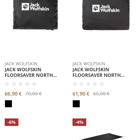
III
II
JACK WOLFSKIN
JACK WOLFSKIN
JACK WOLFSKIN
JACK WOLFSKIN
FLOORSAVER NORTH
FLOORSAVER NORTH
TUNNEL III
TUNNEL II
☆ ☆ ☆ ☆ ☆
☆ ☆ ☆ ☆ ☆
Noch
Noch
keine
keine
Verkaufspreis
66,90 €
Regulärer
70,00 €
Verkaufspreis
61,90 €
Regulärer
65,00 €
Bewertung.
Bewertung.
Produkt
Produkt
Preis
Preis
bewerten.
bewerten.
Jack
Jack
-6%
-4%
Wolfskin
Wolfskin
FLOORSAVER
FLOORSAVER