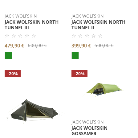
JACK WOLFSKIN
JACK WOLFSKIN
JACK WOLFSKIN NORTH
JACK WOLFSKIN NORTH
TUNNEL III
TUNNEL II
☆ ☆ ☆ ☆ ☆
☆ ☆ ☆ ☆ ☆
Noch
Noch
keine
keine
Verkaufspreis
479,90 €
Regulärer
600,00 €
Verkaufspreis
399,90 €
Regulärer
500,00 €
Bewertung.
Bewertung.
Produkt
Produkt
Preis
Preis
bewerten.
bewerten.
Jack
Jack
-20%
-20%
Wolfskin
Wolfskin
NORTH
GOSSAMER
TIMER
JACK WOLFSKIN
JACK WOLFSKIN
GOSSAMER