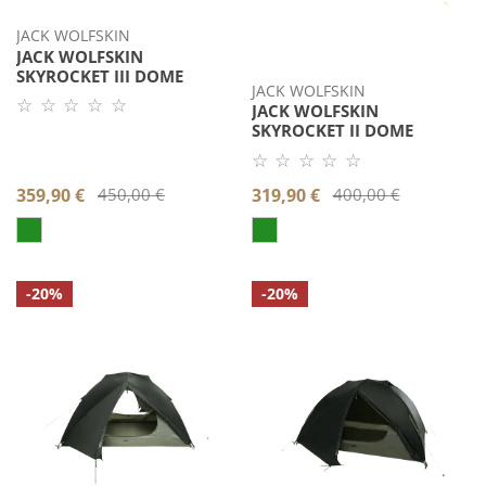
JACK WOLFSKIN
JACK WOLFSKIN
SKYROCKET III DOME
JACK WOLFSKIN
☆ ☆ ☆ ☆ ☆
Noch
JACK WOLFSKIN
keine
SKYROCKET II DOME
Bewertung.
☆ ☆ ☆ ☆ ☆
Produkt
Noch
bewerten.
keine
Verkaufspreis
359,90 €
Regulärer
450,00 €
Verkaufspreis
319,90 €
Regulärer
400,00 €
Bewertung.
Produkt
Preis
Preis
bewerten.
Jack
Jack
-20%
-20%
Wolfskin
Wolfskin
SKY
SKY
DOME
DOME
III
II