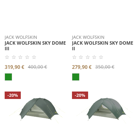
JACK WOLFSKIN
JACK WOLFSKIN
JACK WOLFSKIN SKY DOME
JACK WOLFSKIN SKY DOME
III
II
☆ ☆ ☆ ☆ ☆
☆ ☆ ☆ ☆ ☆
Noch
Noch
keine
keine
Verkaufspreis
319,90 €
Regulärer
400,00 €
Verkaufspreis
279,90 €
Regulärer
350,00 €
Bewertung.
Bewertung.
Produkt
Produkt
Preis
Preis
bewerten.
bewerten.
Jack
Jack
-20%
-20%
Wolfskin
Wolfskin
REAL
REAL
DOME
DOME
LITE
LITE
III
II